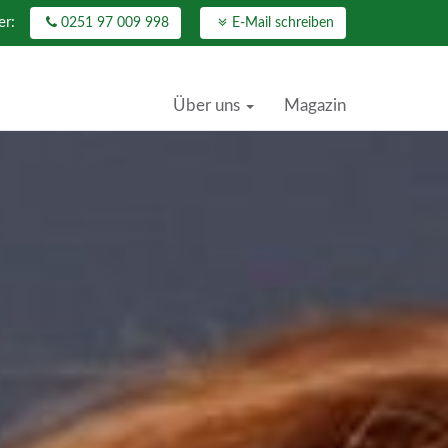
er:
0251 97 009 998
E-Mail schreiben
Über uns
Magazin