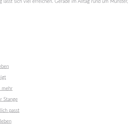
lässt sich viel erreichen. Gerade im Alltag rund um Münster,
ieben
igt
h mehr
er Stange
lich passt
 leben