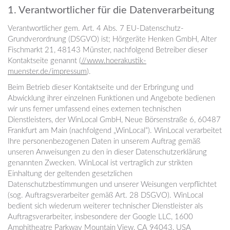
1. Verantwortlicher für die Datenverarbeitung
Verantwortlicher gem. Art. 4 Abs. 7 EU-Datenschutz-
Grundverordnung (DSGVO) ist; Hörgeräte Henken GmbH, Alter
Fischmarkt 21, 48143 Münster, nachfolgend Betreiber dieser
Kontaktseite genannt (
//www.hoerakustik-
muenster.de/impressum
).
Beim Betrieb dieser Kontaktseite und der Erbringung und
Abwicklung ihrer einzelnen Funktionen und Angebote bedienen
wir uns ferner umfassend eines externen technischen
Dienstleisters, der WinLocal GmbH, Neue Börsenstraße 6, 60487
Frankfurt am Main (nachfolgend „WinLocal“). WinLocal verarbeitet
Ihre personenbezogenen Daten in unserem Auftrag gemäß
unseren Anweisungen zu den in dieser Datenschutzerklärung
genannten Zwecken. WinLocal ist vertraglich zur strikten
Einhaltung der geltenden gesetzlichen
Datenschutzbestimmungen und unserer Weisungen verpflichtet
(sog. Auftragsverarbeiter gemäß Art. 28 DSGVO). WinLocal
bedient sich wiederum weiterer technischer Dienstleister als
Auftragsverarbeiter, insbesondere der Google LLC, 1600
Amphitheatre Parkway Mountain View, CA 94043, USA