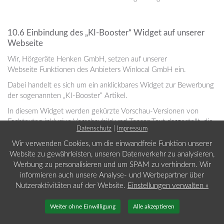
10.6 Einbindung des „KI-Booster“ Widget auf unserer
Webseite
Wir, Hörgeräte Henken GmbH, setzen auf unserer
Webseite Funktionen des Anbieters Winlocal GmbH ein.
Dabei handelt es sich um ein anklickbares Widget zur Bewerbung
der sogenannten „KI-Booster“ Artikel.
In diesem Widget werden gekürzte Vorschau-Versionen von
Fachtexten inklusive Vorschaubild und Teaser-Text dargestellt, die
Datenschutz
|
Impressum
auf Artikel im KI-Booster-Magazin verlinken.
Wir verwenden Cookies, um die einwandfreie Funktion unserer
Funktionsweise und Datenerhebung
Website zu gewährleisten, unseren Datenverkehr zu analysieren,
Das Widget wird als JavaScript-Element in die Webseite von
Werbung zu personalisieren und um SPAM zu verhindern. Wir
Hörgeräte Henken GmbH eingebunden. Sobald Sie eine Seite
informieren auch unsere Analyse- und Werbepartner über
aufrufen, die dieses Element enthält, werden Inhalte und Design-
Nutzeraktivitäten auf der Website.
Einstellungen verwalten »
Vorlagen direkt von den Servern der Winlocal GmbH geladen.
Im „KI-Booster“ Widget werden folgende Inhalte angezeigt:
Weiter ohne Einwilligung
Alle akzeptieren
Vorschaubilder