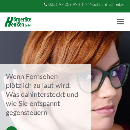
0251 97 009 998
|
Nachricht schreiben
M
e
Wenn Fernsehen
plötzlich zu laut wird:
Was dahintersteckt und
wie Sie entspannt
gegensteuern