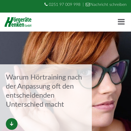
0251 97 009 998
|
Nachricht schreiben
M
e
Warum Hörtraining nach
der Anpassung oft den
entscheidenden
Unterschied macht